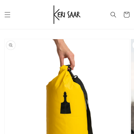
Skip to
content
Ostukor
Skip to
product
information