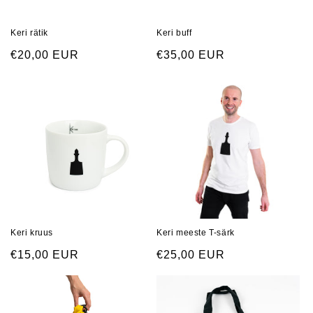
Keri rätik
Keri buff
Regular
€20,00 EUR
Regular
€35,00 EUR
price
price
Keri kruus
Keri meeste T-särk
Regular
€15,00 EUR
Regular
€25,00 EUR
price
price