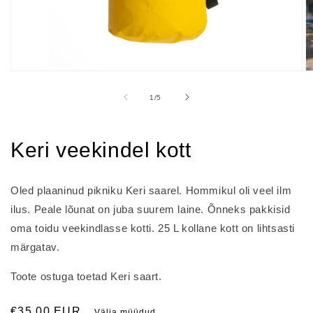
Open
O
media
m
1
2
of
1
/
5
in
in
modal
m
Keri veekindel kott
Oled plaaninud pikniku Keri saarel. Hommikul oli veel ilm
ilus. Peale lõunat on juba suurem laine. Õnneks pakkisid
oma toidu veekindlasse kotti. 25 L kollane kott on lihtsasti
märgatav.
Toote ostuga toetad Keri saart.
Regular
€35,00 EUR
Välja müüdud