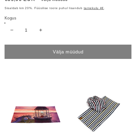
price
Sisaldab km 20%. Füüsilise toote puhul lisandub
tarnekulu 4€
.
Kogus
Decrease
Increase
quantity
quantity
for
for
Keri
Keri
Välja müüdud
veekindel
veekindel
kott
kott