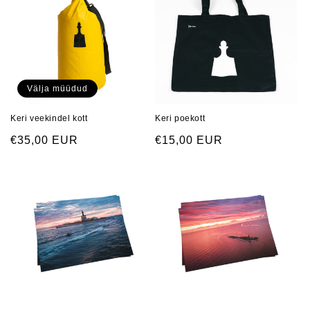
Välja müüdud
Keri veekindel kott
Keri poekott
Regular
€35,00 EUR
Regular
€15,00 EUR
price
price