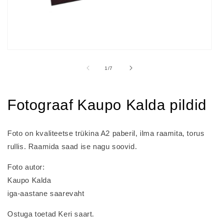
Open
media
1
of
1
/
7
in
modal
Fotograaf Kaupo Kalda pildid
Foto on kvaliteetse trükina A2 paberil, ilma raamita, torus
rullis. Raamida saad ise nagu soovid.
Foto autor:
Kaupo Kalda
iga-aastane saarevaht
Ostuga toetad Keri saart.