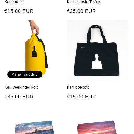
Keri kruus
Keri meeste T-särk
Regular
€15,00 EUR
Regular
€25,00 EUR
price
price
Välja müüdud
Keri veekindel kott
Keri poekott
Regular
€35,00 EUR
Regular
€15,00 EUR
price
price