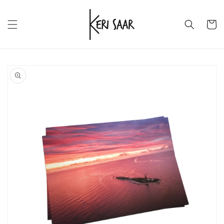
Skip to
content
Ostukor
Skip to
product
information