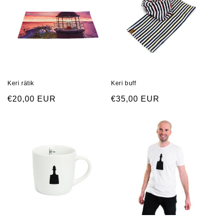
Keri rätik
Keri buff
Regular
€20,00 EUR
Regular
€35,00 EUR
price
price