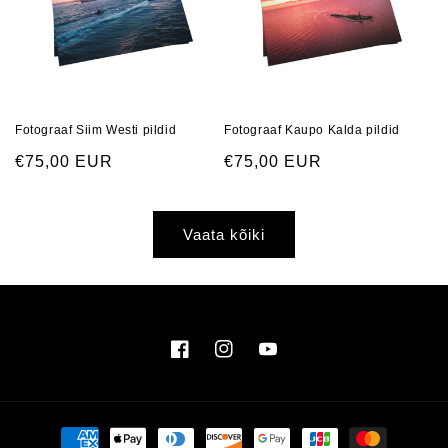
Fotograaf Siim Westi pildid
Fotograaf Kaupo Kalda pildid
Regular
€75,00 EUR
Regular
€75,00 EUR
price
price
Vaata kõiki
Facebook
Instagram
YouTube
Makseviisid